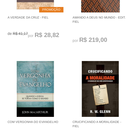
PROMOÇÃO
A VERDADE DA CRUZ - FIEL
AMANDO A DEUS NO MUNDO - EDIT.
FIEL
de
R$ 41,17
R$ 28,82
por
R$ 219,00
por
COM VERGONHA DO EVANGELHO
CRUCIFICANDO A MORALIDADE -
FIEL