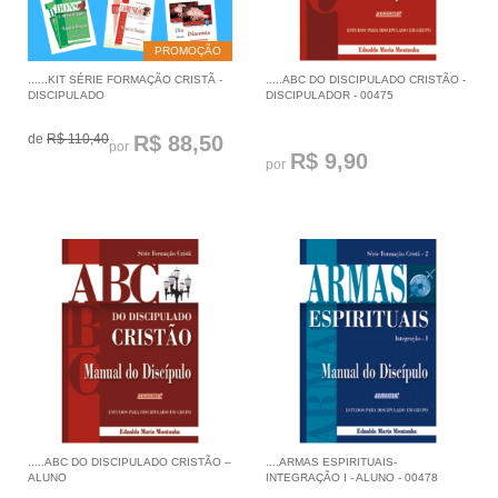
PROMOÇÃO
......KIT SÉRIE FORMAÇÃO CRISTÃ -
.....ABC DO DISCIPULADO CRISTÃO -
DISCIPULADO
DISCIPULADOR - 00475
de
R$ 110,40
R$ 88,50
por
R$ 9,90
por
.....ABC DO DISCIPULADO CRISTÃO –
....ARMAS ESPIRITUAIS-
ALUNO
INTEGRAÇÃO I - ALUNO - 00478