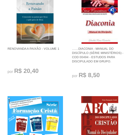
RENOVANDA A PAIXÃO - VOLUME 1
.......DIACONIA - MANUAL DO
DISCÍPULO (SÉRIE MINISTÉRIOS) -
COD 00494 - ESTUDOS PARA
DISCIPULADO EM GRUPO.
R$ 20,40
por
R$ 8,50
por