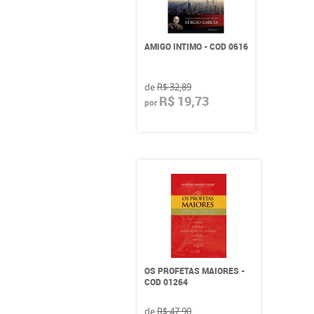
AMIGO INTIMO - COD 0616
de
R$ 32,89
R$ 19,73
por
OS PROFETAS MAIORES -
COD 01264
de
R$ 47,90