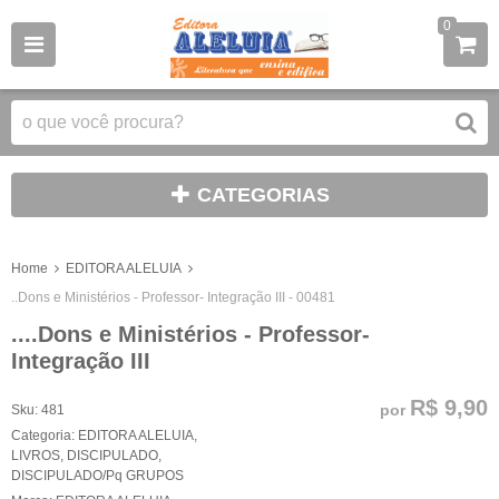
0
CATEGORIAS
Home
EDITORA ALELUIA
..Dons e Ministérios - Professor- Integração III - 00481
....Dons e Ministérios - Professor-
Integração III
R$ 9,90
por
Sku:
481
Categoria:
EDITORA ALELUIA
,
LIVROS
,
DISCIPULADO
,
DISCIPULADO/Pq GRUPOS