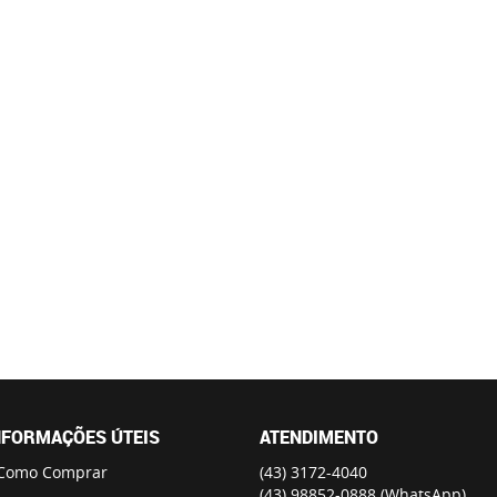
NFORMAÇÕES ÚTEIS
ATENDIMENTO
Como Comprar
(43)
3172-4040
(43)
98852-0888
(WhatsApp)