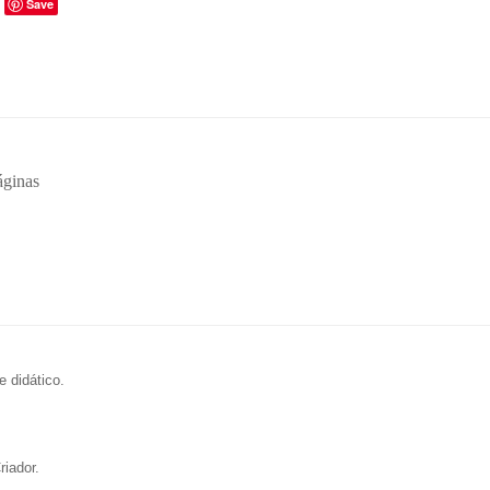
Save
áginas
e didático.
riador.