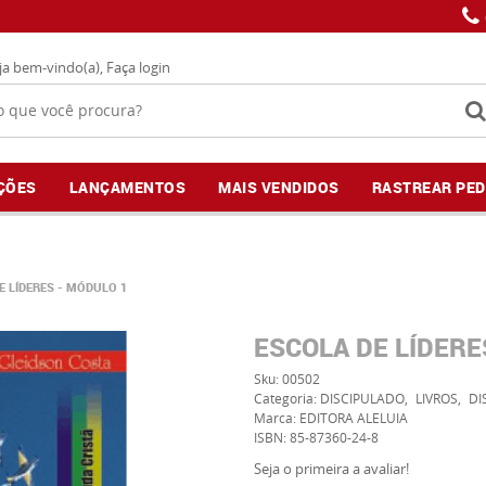
ja bem-vindo(a),
Faça login
ÇÕES
LANÇAMENTOS
MAIS VENDIDOS
RASTREAR PED
E LÍDERES - MÓDULO 1
ESCOLA DE LÍDERE
Sku:
00502
Categoria:
DISCIPULADO
LIVROS
DI
Marca:
EDITORA ALELUIA
ISBN:
85-87360-24-8
Seja o primeira a avaliar!