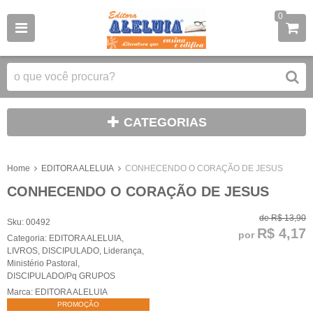
0
CATEGORIAS
Home
EDITORA ALELUIA
CONHECENDO O CORAÇÃO DE JESUS
CONHECENDO O CORAÇÃO DE JESUS
de
R$ 13,90
Sku:
00492
R$ 4,17
por
Categoria:
EDITORA ALELUIA
,
LIVROS
,
DISCIPULADO
,
Liderança
,
Ministério Pastoral
,
DISCIPULADO/Pq GRUPOS
Marca:
EDITORA ALELUIA
PROMOÇÃO