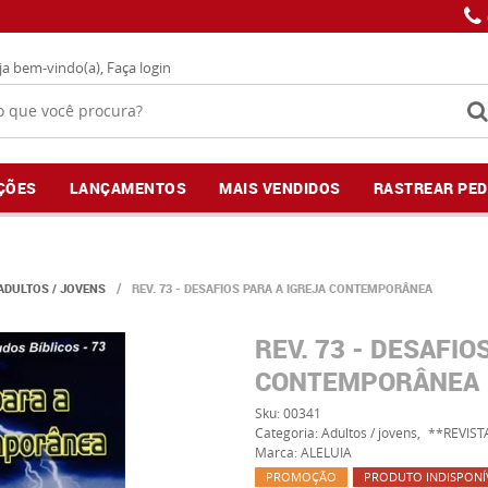
ja bem-vindo(a),
Faça login
ÇÕES
LANÇAMENTOS
MAIS VENDIDOS
RASTREAR PED
ADULTOS / JOVENS
REV. 73 - DESAFIOS PARA A IGREJA CONTEMPORÂNEA
REV. 73 - DESAFIO
CONTEMPORÂNEA
Sku:
00341
Categoria:
Adultos / jovens
**REVIST
Marca:
ALELUIA
PROMOÇÃO
PRODUTO INDISPONÍ