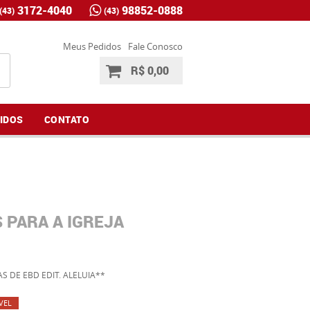
3172-4040
98852-0888
(43)
(43)
Meus Pedidos
Fale Conosco
R$ 0,00
IDOS
CONTATO
S PARA A IGREJA
AS DE EBD EDIT. ALELUIA**
VEL