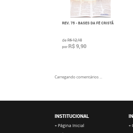
REV. 75 - BASES DA FÉ CRISTÃ
de
R$ 12,18
R$ 9,90
por
Carregando comentários ...
INSTITUCIONAL
I
Página Inicial