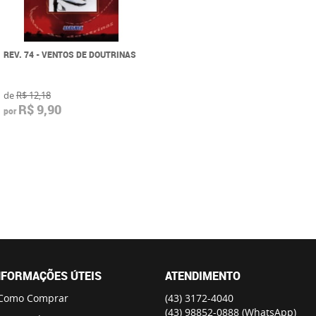
REV. 74 - VENTOS DE DOUTRINAS
de
R$ 12,18
R$ 9,90
por
NFORMAÇÕES ÚTEIS
ATENDIMENTO
Como Comprar
(43)
3172-4040
(43)
98852-0888
(WhatsApp)