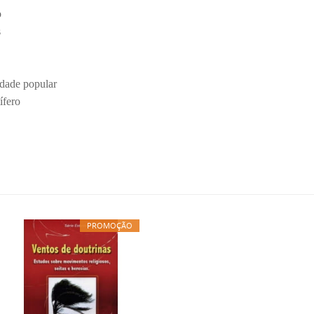
o
s
idade popular
ífero
PROMOÇÃO