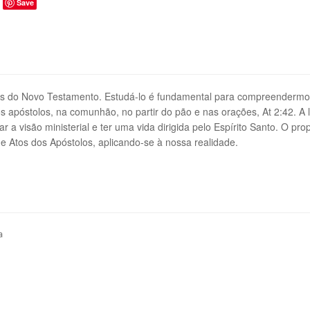
Save
res do Novo Testamento. Estudá-lo é fundamental para compreendermos 
 apóstolos, na comunhão, no partir do pão e nas orações, At 2:42. A le
iar a visão ministerial e ter uma vida dirigida pelo Espírito Santo. O p
de Atos dos Apóstolos, aplicando-se à nossa realidade.
ea