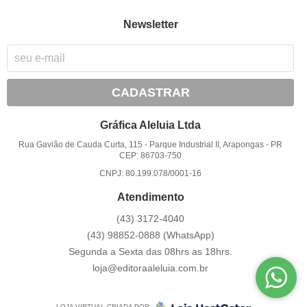
Newsletter
CADASTRAR
Gráfica Aleluia Ltda
Rua Gavião de Cauda Curta, 115
-
Parque Industrial II, Arapongas
-
PR
CEP: 86703-750
CNPJ: 80.199.078/0001-16
Atendimento
(43)
3172-4040
(43)
98852-0888
(WhatsApp)
Segunda a Sexta das 08hrs as 18hrs.
loja@editoraaleluia.com.br
LOJA VIRTUAL CRIADA POR