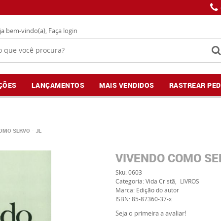
ja bem-vindo(a),
Faça login
ÇÕES
LANÇAMENTOS
MAIS VENDIDOS
RASTREAR PED
OMO SERVO - JE
VIVENDO COMO SE
Sku:
0603
Categoria:
Vida Cristã
LIVROS
Marca:
Edição do autor
ISBN:
85-87360-37-x
Seja o primeira a avaliar!