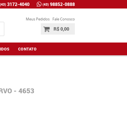
3172-4040
98852-0888
(43)
(43)
Meus Pedidos
Fale Conosco
R$ 0,00
IDOS
CONTATO
RVO - 4653