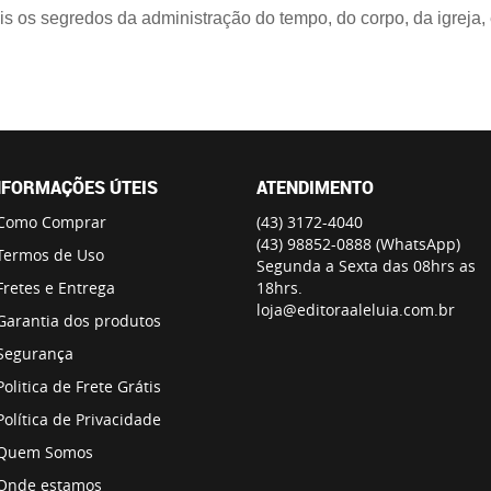
ais os segredos da administração do tempo, do corpo, da igreja,
NFORMAÇÕES ÚTEIS
ATENDIMENTO
Como Comprar
(43)
3172-4040
(43)
98852-0888
(WhatsApp)
Termos de Uso
Segunda a Sexta das 08hrs as
Fretes e Entrega
18hrs.
loja@editoraaleluia.com.br
Garantia dos produtos
Segurança
Politica de Frete Grátis
Política de Privacidade
Quem Somos
Onde estamos