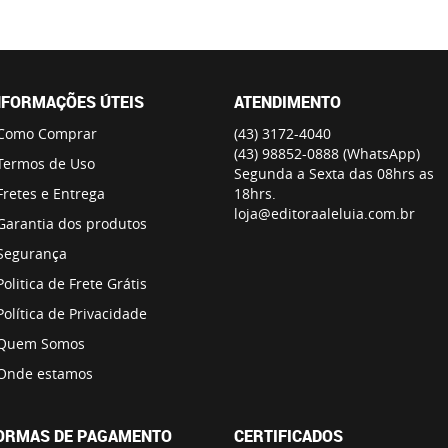
NFORMAÇÕES ÚTEIS
ATENDIMENTO
Como Comprar
(43)
3172-4040
(43)
98852-0888
(WhatsApp)
Termos de Uso
Segunda a Sexta das 08hrs as
Fretes e Entrega
18hrs.
loja@editoraaleluia.com.br
Garantia dos produtos
Segurança
Politica de Frete Grátis
Política de Privacidade
Quem Somos
Onde estamos
ORMAS DE PAGAMENTO
CERTIFICADOS