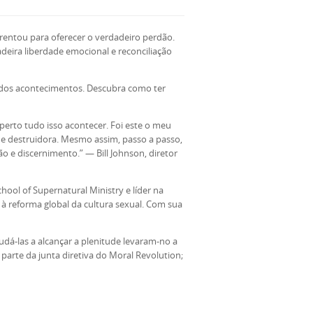
frentou para oferecer o verdadeiro perdão.
deira liberdade emocional e reconciliação
dos acontecimentos. Descubra como ter
erto tudo isso acontecer. Foi este o meu
 e destruidora. Mesmo assim, passo a passo,
o e discernimento.” — Bill Johnson, diretor
ool of Supernatural Ministry e líder na
 à reforma global da cultura sexual. Com sua
udá-las a alcançar a plenitude levaram-no a
parte da junta diretiva do Moral Revolution;