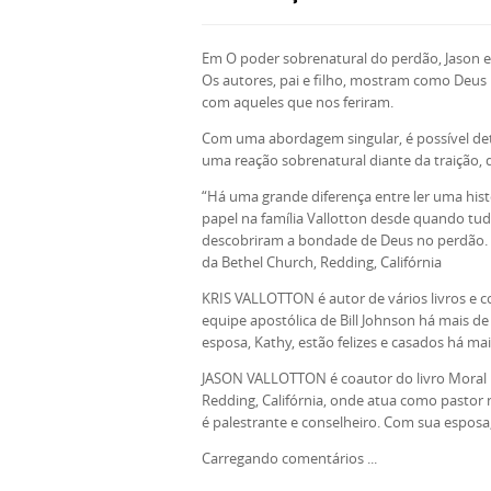
Em O poder sobrenatural do perdão, Jason ex
Os autores, pai e filho, mostram como Deus 
com aqueles que nos feriram.
Com uma abordagem singular, é possível de
uma reação sobrenatural diante da traição, 
“Há uma grande diferença entre ler uma his
papel na família Vallotton desde quando tud
descobriram a bondade de Deus no perdão. Es
da Bethel Church, Redding, Califórnia
KRIS VALLOTTON é autor de vários livros e c
equipe apostólica de Bill Johnson há mais d
esposa, Kathy, estão felizes e casados há mai
JASON VALLOTTON é coautor do livro Moral Rev
Redding, Califórnia, onde atua como pastor n
é palestrante e conselheiro. Com sua esposa, 
Carregando comentários ...