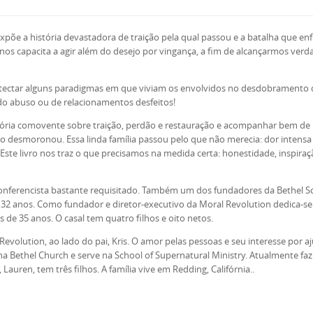
põe a história devastadora de traição pela qual passou e a batalha que en
nos capacita a agir além do desejo por vingança, a fim de alcançarmos verda
tectar alguns paradigmas em que viviam os envolvidos no desdobramento 
do abuso ou de relacionamentos desfeitos!
tória comovente sobre traição, perdão e restauração e acompanhar bem de p
o desmoronou. Essa linda família passou pelo que não merecia: dor intensa
te livro nos traz o que precisamos na medida certa: honestidade, inspiraçã
onferencista bastante requisitado. Também um dos fundadores da Bethel Sch
e 32 anos. Como fundador e diretor-executivo da Moral Revolution dedica-se
s de 35 anos. O casal tem quatro filhos e oito netos.
olution, ao lado do pai, Kris. O amor pelas pessoas e seu interesse por aj
a Bethel Church e serve na School of Supernatural Ministry. Atualmente faz 
Lauren, tem três filhos. A família vive em Redding, Califórnia..