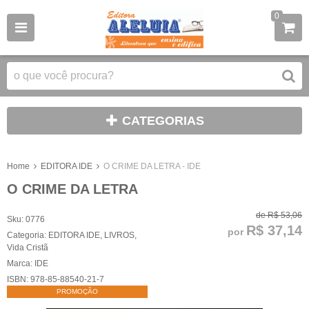
0
CATEGORIAS
Home
EDITORA IDE
O CRIME DA LETRA - IDE
O CRIME DA LETRA
de
R$ 53,06
Sku:
0776
R$ 37,14
por
Categoria:
EDITORA IDE
,
LIVROS
,
Vida Cristã
Marca:
IDE
ISBN:
978-85-88540-21-7
PROMOÇÃO