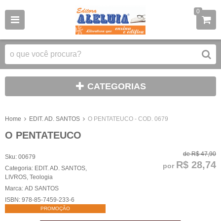
0
CATEGORIAS
Home
EDIT. AD. SANTOS
O PENTATEUCO - COD. 0679
O PENTATEUCO
de
R$ 47,90
Sku:
00679
R$ 28,74
por
Categoria:
EDIT. AD. SANTOS
,
LIVROS
,
Teologia
Marca:
AD SANTOS
ISBN:
978-85-7459-233-6
PROMOÇÃO