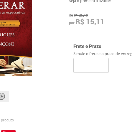
Seja o primeira a avaliar!
de
R$ 25,19
R$ 15,11
por
Frete e Prazo
Simule o frete e o prazo de entre
 produto