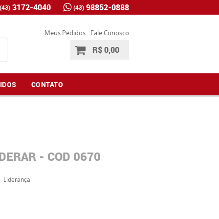
3172-4040
98852-0888
(43)
(43)
Meus Pedidos
Fale Conosco
R$ 0,00
IDOS
CONTATO
DERAR - COD 0670
Liderança