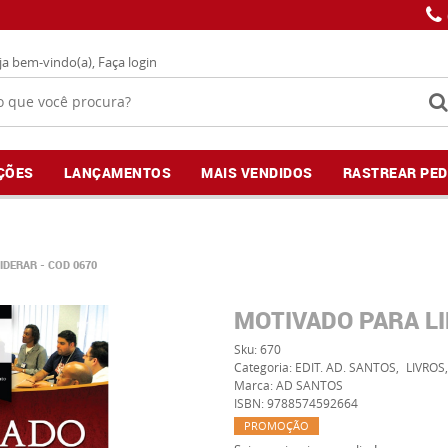
ja bem-vindo(a),
Faça login
ÇÕES
LANÇAMENTOS
MAIS VENDIDOS
RASTREAR PED
IDERAR - COD 0670
MOTIVADO PARA LI
Sku:
670
Categoria:
EDIT. AD. SANTOS
LIVROS
Marca:
AD SANTOS
ISBN:
9788574592664
PROMOÇÃO