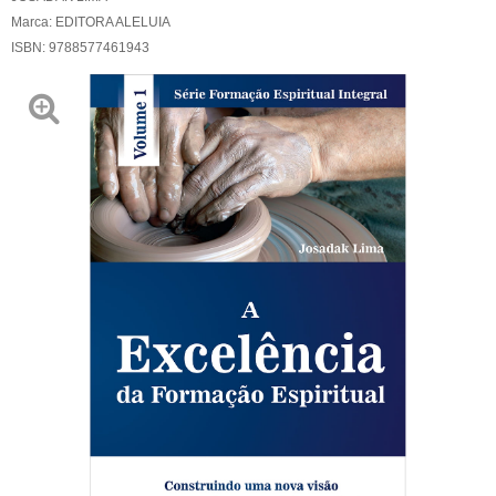
Marca:
EDITORA ALELUIA
ISBN:
9788577461943