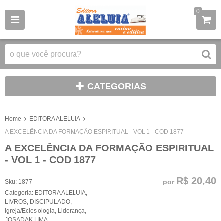
0
CATEGORIAS
Home
EDITORA ALELUIA
A EXCELÊNCIA DA FORMAÇÃO ESPIRITUAL - VOL 1 - COD 1877
A EXCELÊNCIA DA FORMAÇÃO ESPIRITUAL
- VOL 1 - COD 1877
R$ 20,40
por
Sku:
1877
Categoria:
EDITORA ALELUIA
,
LIVROS
,
DISCIPULADO
,
Igreja/Eclesiologia
,
Liderança
,
JOSADAK LIMA