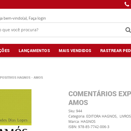
ja bem-vindo(a),
Faça login
ÇÕES
LANÇAMENTOS
MAIS VENDIDOS
RASTREAR PED
POSITIVOS HAGNOS - AMOS
COMENTÁRIOS EXP
AMOS
Sku:
944
Categoria:
EDITORA HAGNOS
LIVROS
Marca:
HAGNOS
ISBN:
978-85-7742-006-3