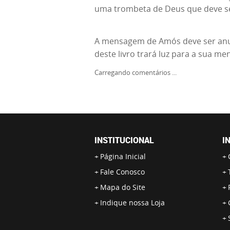
uma trombeta de Deus que deve ser
A mensagem de Amós deve ser anunc
deste livro trará luz para a sua me
Carregando comentários ...
INSTITUCIONAL
I
Página Inicial
Fale Conosco
Mapa do Site
Indique nossa Loja