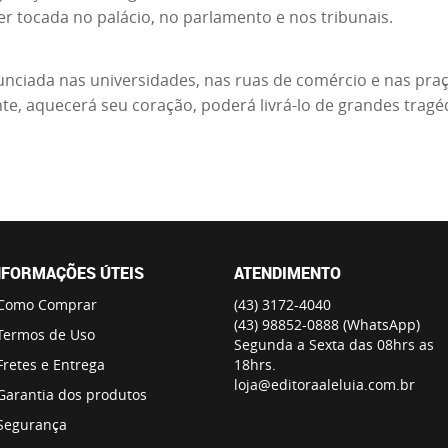
 tocada no palácio, no parlamento e nos tribunais.
iada nas universidades, nas ruas de comércio e nas praças
nte, aquecerá seu coração, poderá livrá-lo de grandes tragé
NFORMAÇÕES ÚTEIS
ATENDIMENTO
Como Comprar
(43)
3172-4040
(43)
98852-0888
(WhatsApp)
Termos de Uso
Segunda a Sexta das 08hrs as
Fretes e Entrega
18hrs.
loja@editoraaleluia.com.br
Garantia dos produtos
Segurança