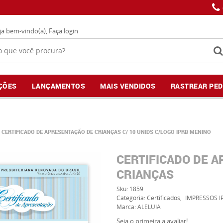
ja bem-vindo(a),
Faça login
ÇÕES
LANÇAMENTOS
MAIS VENDIDOS
RASTREAR PED
CERTIFICADO DE APRESENTAÇÃO DE CRIANÇAS C/ 10 UNIDS C/LOGO IPRB MENINO
CERTIFICADO DE 
CRIANÇAS
Sku:
1859
Categoria:
Certificados
IMPRESSOS I
Marca:
ALELUIA
Seja o primeira a avaliar!