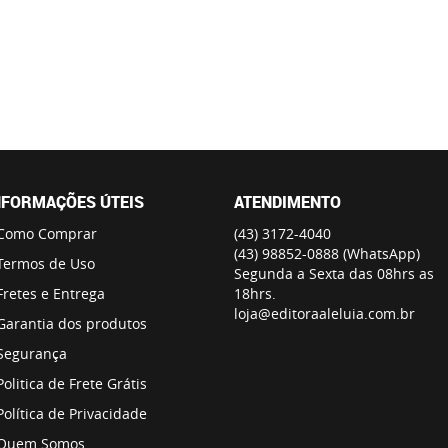
NFORMAÇÕES ÚTEIS
ATENDIMENTO
Como Comprar
(43)
3172-4040
(43)
98852-0888
(WhatsApp)
Termos de Uso
Segunda a Sexta das 08hrs as
Fretes e Entrega
18hrs.
loja@editoraaleluia.com.br
Garantia dos produtos
Segurança
Politica de Frete Grátis
Política de Privacidade
Quem Somos