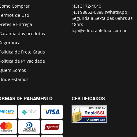
Como Comprar
(43)
3172-4040
(43)
98852-0888
(WhatsApp)
Termos de Uso
Segunda a Sexta das 08hrs as
Fretes e Entrega
18hrs.
loja@editoraaleluia.com.br
Garantia dos produtos
Segurança
Politica de Frete Grátis
Política de Privacidade
Quem Somos
Onde estamos
ORMAS DE PAGAMENTO
CERTIFICADOS