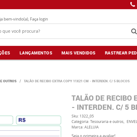
ja bem-vindo(a),
Faça login
ÇÕES
LANÇAMENTOS
MAIS VENDIDOS
RASTREAR PED
 E OUTROS
TALÃO DE RECIBO EXTRA COPY 11X21 CM - INTERDEN. C/ 5 BLOCOS
TALÃO DE RECIBO 
- INTERDEN. C/ 5 
Sku:
1322_05
Categoria:
Tesouraria e outros
ENVEL
Marca:
ALELUIA
Seja o primeira a avaliar!