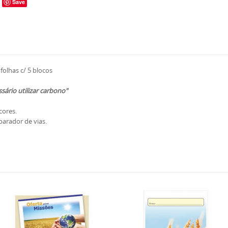
Save
folhas c/ 5 blocos
sário utilizar carbono"
ores.
arador de vias.